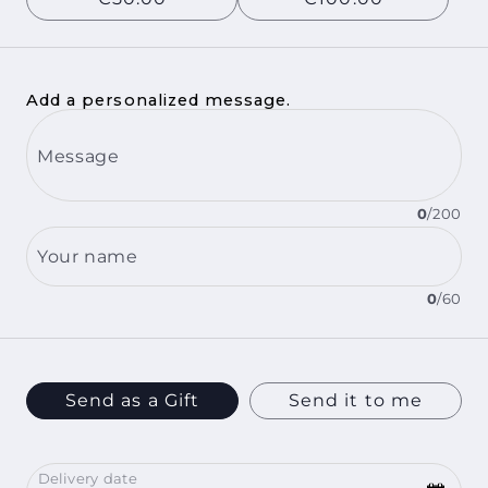
Add a personalized message.
Message
0
/
200
Your name
0
/
60
Send as a Gift
Send it to me
Delivery date